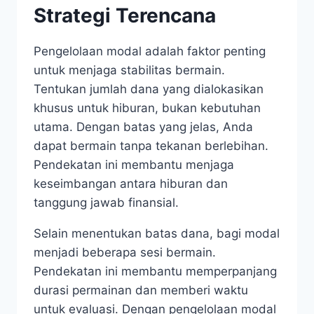
Strategi Terencana
Pengelolaan modal adalah faktor penting
untuk menjaga stabilitas bermain.
Tentukan jumlah dana yang dialokasikan
khusus untuk hiburan, bukan kebutuhan
utama. Dengan batas yang jelas, Anda
dapat bermain tanpa tekanan berlebihan.
Pendekatan ini membantu menjaga
keseimbangan antara hiburan dan
tanggung jawab finansial.
Selain menentukan batas dana, bagi modal
menjadi beberapa sesi bermain.
Pendekatan ini membantu memperpanjang
durasi permainan dan memberi waktu
untuk evaluasi. Dengan pengelolaan modal