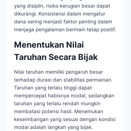
yang disiplin, risiko kerugian besar dapat
dikurangi. Konsistensi dalam mengatur
dana sering menjadi faktor penting dalam
menjaga pengalaman bermain tetap positif.
Menentukan Nilai
Taruhan Secara Bijak
Nilai taruhan memiliki pengaruh besar
terhadap durasi dan stabilitas permainan.
Taruhan yang terlalu tinggi dapat
mempercepat habisnya modal, sedangkan
taruhan yang terlalu rendah mungkin
membatasi potensi hasil. Menemukan
keseimbangan yang sesuai dengan kondisi
modal adalah langkah yang bijak.