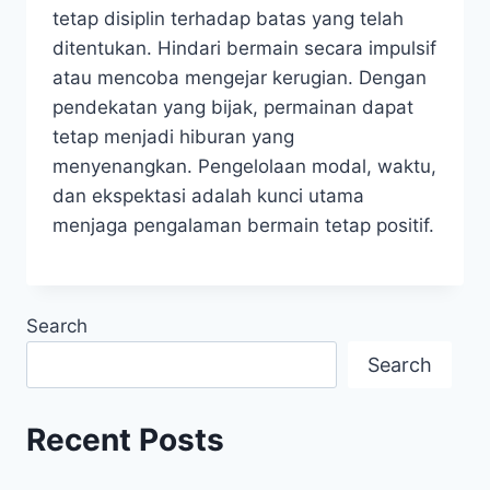
tetap disiplin terhadap batas yang telah
ditentukan. Hindari bermain secara impulsif
atau mencoba mengejar kerugian. Dengan
pendekatan yang bijak, permainan dapat
tetap menjadi hiburan yang
menyenangkan. Pengelolaan modal, waktu,
dan ekspektasi adalah kunci utama
menjaga pengalaman bermain tetap positif.
Search
Search
Recent Posts