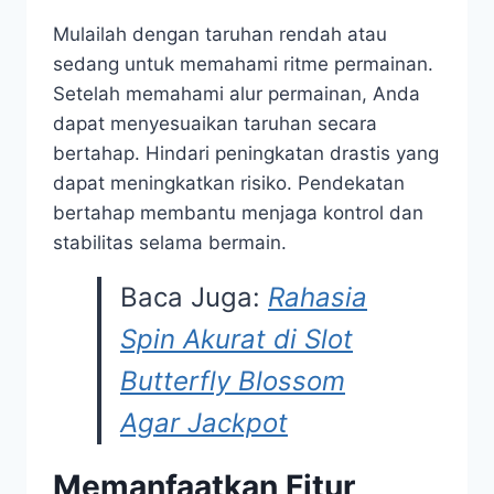
Mulailah dengan taruhan rendah atau
sedang untuk memahami ritme permainan.
Setelah memahami alur permainan, Anda
dapat menyesuaikan taruhan secara
bertahap. Hindari peningkatan drastis yang
dapat meningkatkan risiko. Pendekatan
bertahap membantu menjaga kontrol dan
stabilitas selama bermain.
Baca Juga:
Rahasia
Spin Akurat di Slot
Butterfly Blossom
Agar Jackpot
Memanfaatkan Fitur