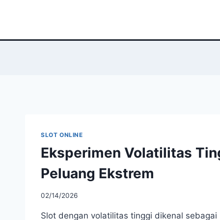
Skip
to
content
SLOT ONLINE
Eksperimen Volatilitas Tin
Peluang Ekstrem
02/14/2026
Slot dengan volatilitas tinggi dikenal sebag