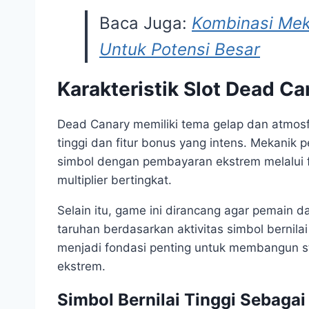
Baca Juga:
Kombinasi Meka
Untuk Potensi Besar
Karakteristik Slot Dead Ca
Dead Canary memiliki tema gelap dan atmosfe
tinggi dan fitur bonus yang intens. Mekanik
simbol dengan pembayaran ekstrem melalui f
multiplier bertingkat.
Selain itu, game ini dirancang agar pemain
taruhan berdasarkan aktivitas simbol bernila
menjadi fondasi penting untuk membangun str
ekstrem.
Simbol Bernilai Tinggi Sebag