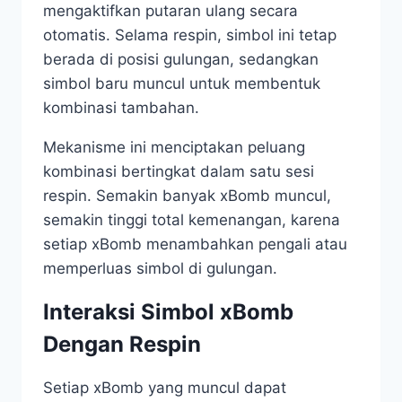
mengaktifkan putaran ulang secara
otomatis. Selama respin, simbol ini tetap
berada di posisi gulungan, sedangkan
simbol baru muncul untuk membentuk
kombinasi tambahan.
Mekanisme ini menciptakan peluang
kombinasi bertingkat dalam satu sesi
respin. Semakin banyak xBomb muncul,
semakin tinggi total kemenangan, karena
setiap xBomb menambahkan pengali atau
memperluas simbol di gulungan.
Interaksi Simbol xBomb
Dengan Respin
Setiap xBomb yang muncul dapat