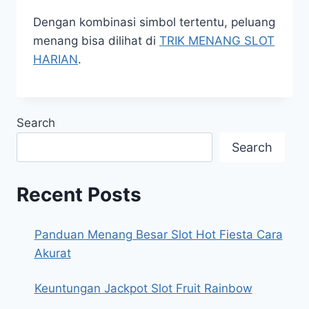
Dengan kombinasi simbol tertentu, peluang
menang bisa dilihat di
TRIK MENANG SLOT
HARIAN
.
Search
Search
Recent Posts
Panduan Menang Besar Slot Hot Fiesta Cara
Akurat
Keuntungan Jackpot Slot Fruit Rainbow