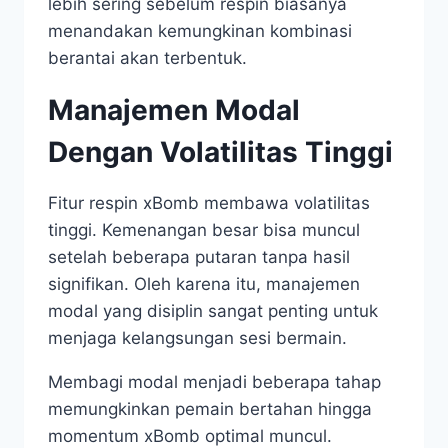
lebih sering sebelum respin biasanya
menandakan kemungkinan kombinasi
berantai akan terbentuk.
Manajemen Modal
Dengan Volatilitas Tinggi
Fitur respin xBomb membawa volatilitas
tinggi. Kemenangan besar bisa muncul
setelah beberapa putaran tanpa hasil
signifikan. Oleh karena itu, manajemen
modal yang disiplin sangat penting untuk
menjaga kelangsungan sesi bermain.
Membagi modal menjadi beberapa tahap
memungkinkan pemain bertahan hingga
momentum xBomb optimal muncul.