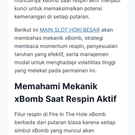
munculnya xBomb saat respin aktif menjadi
kunci untuk memaksimalkan potensi
kemenangan di setiap putaran.
Berikut ini
MAIN SLOT HOKI BESAR
akan
membahas mekanik xBomb, strategi
membaca momentum respin, penyesuaian
taruhan yang efektif, serta manajemen
modal untuk menghadapi volatilitas tinggi
yang melekat pada permainan ini.
Memahami Mekanik
xBomb Saat Respin Aktif
Fitur respin di Fire In The Hole xBomb
berbeda dari putaran biasa karena setiap
simbol xBomb yang muncul akan