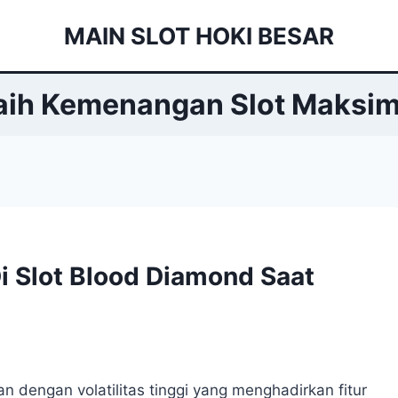
MAIN SLOT HOKI BESAR
aih Kemenangan Slot Maksim
Di Slot Blood Diamond Saat
 dengan volatilitas tinggi yang menghadirkan fitur