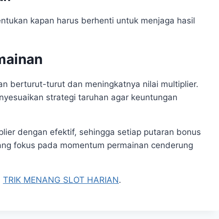
ukan kapan harus berhenti untuk menjaga hasil
mainan
berturut-turut dan meningkatnya nilai multiplier.
enyesuaikan strategi taruhan agar keuntungan
lier dengan efektif, sehingga setiap putaran bonus
yang fokus pada momentum permainan cenderung
i
TRIK MENANG SLOT HARIAN
.