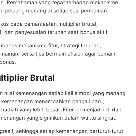
kan. Pemahaman yang tepat terhadap mekanisme
an peluang menang di setiap sesi permainan.
kus pada pemanfaatan multiplier brutal,
, dan penyesuaian taruhan saat bonus aktif.
ahas mekanisme fitur, strategi taruhan,
nan, serta tips bermain efisien agar pemain
bonus.
plier Brutal
an nilai kemenangan setiap kali simbol yang menang
si kemenangan menambahkan pengali baru,
adiah yang lebih besar. Fitur ini menjadi inti dari
menangan yang signifikan dalam waktu singkat.
progresif, sehingga setiap kemenangan berturut-turut