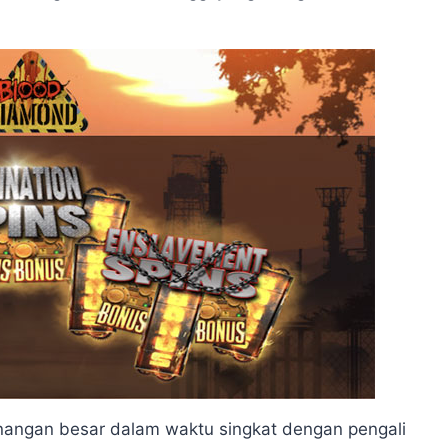
nangan besar dalam waktu singkat dengan pengali