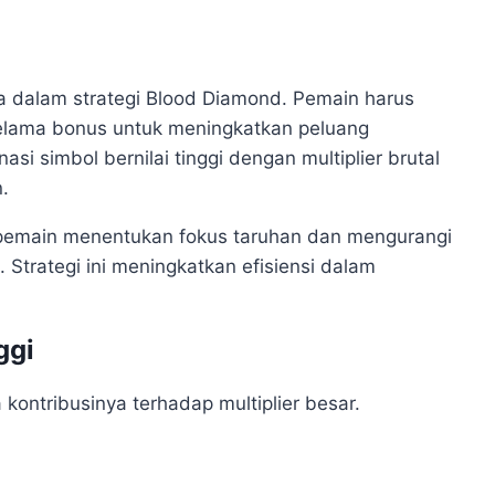
ma dalam strategi Blood Diamond. Pemain harus
elama bonus untuk meningkatkan peluang
 simbol bernilai tinggi dengan multiplier brutal
.
pemain menentukan fokus taruhan dan mengurangi
Strategi ini meningkatkan efisiensi dalam
ggi
a kontribusinya terhadap multiplier besar.