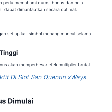
ain perlu memahami durasi bonus dan pola
ier dapat dimanfaatkan secara optimal.
ngan setiap kali simbol menang muncul selama
Tinggi
nus akan memperbesar efek multiplier brutal.
Aktif Di Slot San Quentin xWays
us Dimulai