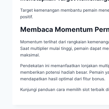
Target kemenangan membantu pemain menent
positif.
Membaca Momentum Per
Momentum terlihat dari rangkaian kemenangan 
Saat multiplier mulai tinggi, pemain dapat m
maksimal.
Pendekatan ini memanfaatkan lonjakan multip
memberikan potensi hadiah besar. Pemain 
mendapatkan hasil optimal dari fitur bonus.
Kunjungi panduan cara memilih slot terbaik d