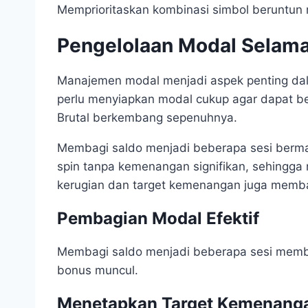
Memprioritaskan kombinasi simbol beruntun 
Pengelolaan Modal Selam
Manajemen modal menjadi aspek penting dala
perlu menyiapkan modal cukup agar dapat ber
Brutal berkembang sepenuhnya.
Membagi saldo menjadi beberapa sesi berm
spin tanpa kemenangan signifikan, sehingga 
kerugian dan target kemenangan juga memba
Pembagian Modal Efektif
Membagi saldo menjadi beberapa sesi memb
bonus muncul.
Menetapkan Target Kemenang