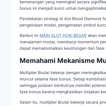
kemenangan yang meningkat secara signifi
bonus ini menjadi kunci untuk mengoptimalk
Pendekatan strategi di slot Blood Diamond fo
pengelolaan modal, pengamatan simbol kunci
Berikut ini
MAIN SLOT HOKI BESAR
akan memb
manajemen modal, membaca momentum permai
dapat memaksimalkan keuntungan dari fase 
Memahami Mekanisme Multi
Multiplier Brutal bekerja dengan meningkatk
muncul selama fase bonus. Setiap kombina
sehingga putaran berikutnya memiliki potensi h
fase bonus karena menghasilkan lonjakan ke
Selain itu, multiplier Brutal bekerja secara 