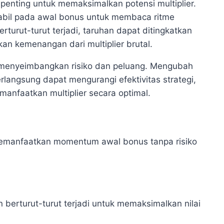
 penting untuk memaksimalkan potensi multiplier.
abil pada awal bonus untuk membaca ritme
urut-turut terjadi, taruhan dapat ditingkatkan
n kemenangan dari multiplier brutal.
menyeimbangkan risiko dan peluang. Mengubah
rlangsung dapat mengurangi efektivitas strategi,
manfaatkan multiplier secara optimal.
emanfaatkan momentum awal bonus tanpa risiko
berturut-turut terjadi untuk memaksimalkan nilai