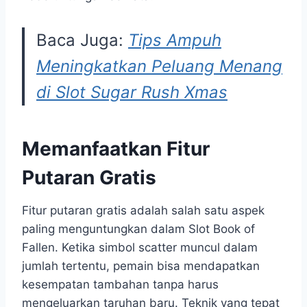
Baca Juga:
Tips Ampuh
Meningkatkan Peluang Menang
di Slot Sugar Rush Xmas
Memanfaatkan Fitur
Putaran Gratis
Fitur putaran gratis adalah salah satu aspek
paling menguntungkan dalam Slot Book of
Fallen. Ketika simbol scatter muncul dalam
jumlah tertentu, pemain bisa mendapatkan
kesempatan tambahan tanpa harus
mengeluarkan taruhan baru. Teknik yang tepat