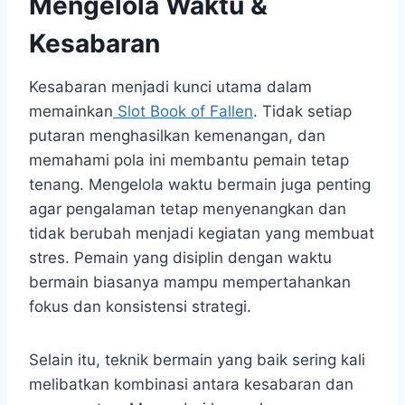
Mengelola Waktu &
Kesabaran
Kesabaran menjadi kunci utama dalam
memainkan
Slot Book of Fallen
. Tidak setiap
putaran menghasilkan kemenangan, dan
memahami pola ini membantu pemain tetap
tenang. Mengelola waktu bermain juga penting
agar pengalaman tetap menyenangkan dan
tidak berubah menjadi kegiatan yang membuat
stres. Pemain yang disiplin dengan waktu
bermain biasanya mampu mempertahankan
fokus dan konsistensi strategi.
Selain itu, teknik bermain yang baik sering kali
melibatkan kombinasi antara kesabaran dan