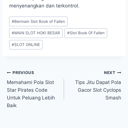
menyenangkan dan terkontrol.
Post
#
Bermain Slot Book of Fallen
Tags:
#
MAIN SLOT HOKI BESAR
#
Slot Book Of Fallen
#
SLOT ONLINE
Post
PREVIOUS
NEXT
Memahami Pola Slot
Tips Jitu Dapat Pola
navigation
Star Pirates Code
Gacor Slot Cyclops
Untuk Peluang Lebih
Smash
Baik