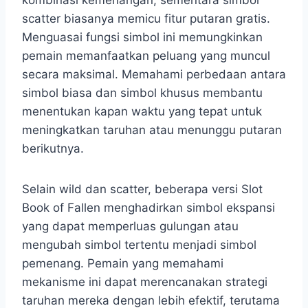
kombinasi kemenangan, sementara simbol
scatter biasanya memicu fitur putaran gratis.
Menguasai fungsi simbol ini memungkinkan
pemain memanfaatkan peluang yang muncul
secara maksimal. Memahami perbedaan antara
simbol biasa dan simbol khusus membantu
menentukan kapan waktu yang tepat untuk
meningkatkan taruhan atau menunggu putaran
berikutnya.
Selain wild dan scatter, beberapa versi Slot
Book of Fallen menghadirkan simbol ekspansi
yang dapat memperluas gulungan atau
mengubah simbol tertentu menjadi simbol
pemenang. Pemain yang memahami
mekanisme ini dapat merencanakan strategi
taruhan mereka dengan lebih efektif, terutama