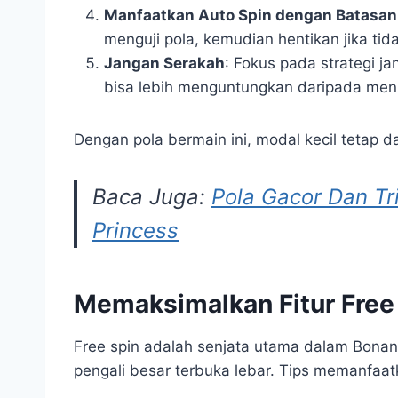
Manfaatkan Auto Spin dengan Batasan
menguji pola, kemudian hentikan jika tida
Jangan Serakah
: Fokus pada strategi j
bisa lebih menguntungkan daripada menu
Dengan pola bermain ini, modal kecil tetap 
Baca Juga:
Pola Gacor Dan Tri
Princess
Memaksimalkan Fitur Free
Free spin adalah senjata utama dalam Bonan
pengali besar terbuka lebar. Tips memanfaat