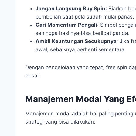
Jangan Langsung Buy Spin
: Biarkan be
pembelian saat pola sudah mulai panas.
Cari Momentum Pengali
: Simbol pengali
sehingga hasilnya bisa berlipat ganda.
Ambil Keuntungan Secukupnya
: Jika f
awal, sebaiknya berhenti sementara.
Dengan pengelolaan yang tepat, free spin d
besar.
Manajemen Modal Yang Efe
Manajemen modal adalah hal paling penting 
strategi yang bisa dilakukan: