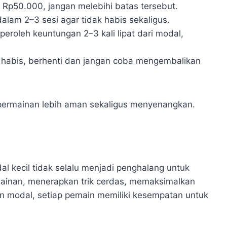
 Rp50.000, jangan melebihi batas tersebut.
alam 2–3 sesi agar tidak habis sekaligus.
eroleh keuntungan 2–3 kali lipat dari modal,
 habis, berhenti dan jangan coba mengembalikan
 permainan lebih aman sekaligus menyenangkan.
l kecil tidak selalu menjadi penghalang untuk
inan, menerapkan trik cerdas, memaksimalkan
men modal, setiap pemain memiliki kesempatan untuk