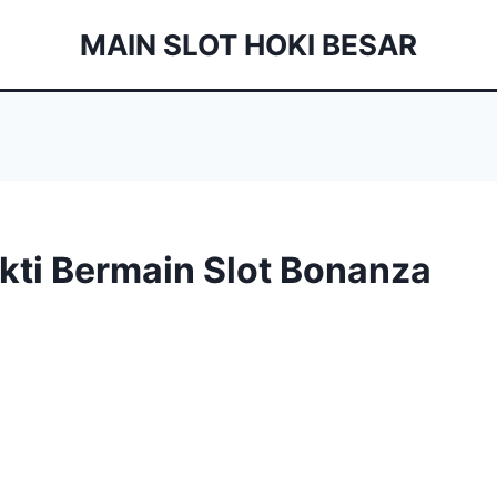
MAIN SLOT HOKI BESAR
ukti Bermain Slot Bonanza